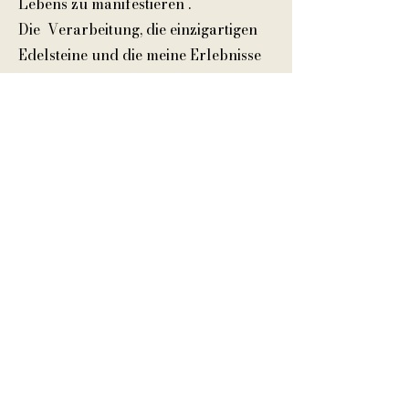
Lebens zu manifestieren .
Die Verarbeitung, die einzigartigen
Edelsteine und die meine Erlebnisse
lassen jedes Unikat in Form
gebrachte Geschichte werden.
Nun habe ich vor 3 Jahren den
nächsten mutigen Schritt gewagt und
in der Bonner Altstadt eine Laden-
Ateliergemeinschaft
„Las
Comadres“
mit-gegründet.