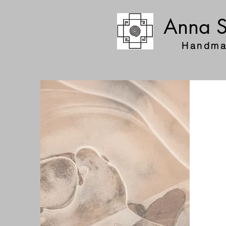
Anna S
Handma