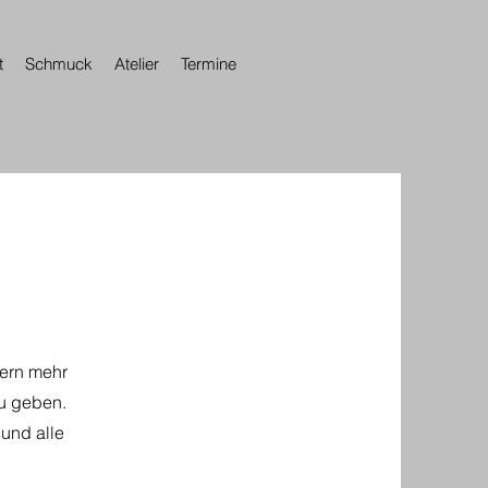
t
Schmuck
Atelier
Termine
hern mehr
zu geben.
 und alle